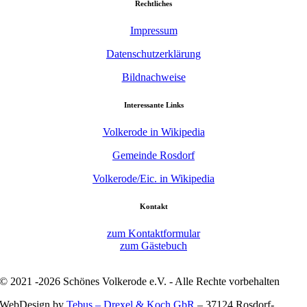
Rechtliches
Impressum
Datenschutzerklärung
Bildnachweise
Interessante Links
Volkerode in Wikipedia
Gemeinde Rosdorf
Volkerode/Eic. in Wikipedia
Kontakt
zum Kontaktformular
zum Gästebuch
© 2021 -2026 Schönes Volkerode e.V. - Alle Rechte vorbehalten
WebDesign by
Tebus – Drexel & Koch GbR
– 37124 Rosdorf-