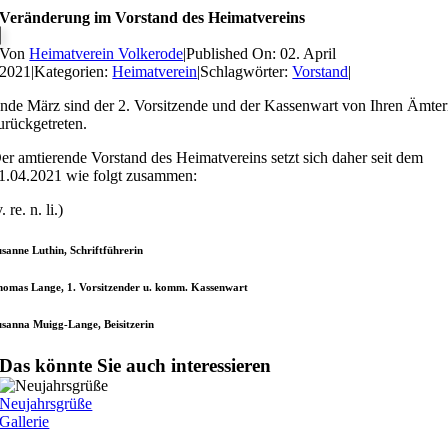
Veränderung im Vorstand des Heimatvereins
Von
Heimatverein Volkerode
|
Published On: 02. April
2021
|
Kategorien:
Heimatverein
|
Schlagwörter:
Vorstand
|
nde März sind der 2. Vorsitzende und der Kassenwart von Ihren Ämte
urückgetreten.
er amtierende Vorstand des Heimatvereins setzt sich daher seit dem
1.04.2021 wie folgt zusammen:
v. re. n. li.)
usanne Luthin, Schriftführerin
homas Lange, 1. Vorsitzender u. komm. Kassenwart
usanna Muigg-Lange, Beisitzerin
Das könnte Sie auch interessieren
Neujahrsgrüße
Gallerie