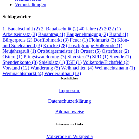
Veranstaltungen
Schlagwörter
1. Bauabschnitt
(2)
2. Bauabschnitt
(2)
40 Jahre
(2)
2022
(1)
Arbeitseinsatz
(3)
Bauantrag
(1)
Baugenehmigung
(2)
Brand
(1)
Bürgerpreis
(2)
Dorfflohmarkt
(3)
Feuer
(1)
Flohmarkt
(3)
Klön-
und Spieleabend
(3)
Krücke
(28)
Löschgruppe Volkerode
(1)
Neujahrsgruß
(1)
Ortsbürgermeister
(1)
Ortsrat
(5)
Osterfeuer
(2)
Ostern
(1)
Pfingstwanderung
(3)
Silvester
(3)
SPD
(1)
Spende
(1)
Spendenkonto
(8)
Spielplatz
(1)
TSF
(1)
Volkerode/Eichsfeld
(2)
Vorstand
(12)
Wanderung
(5)
Weihnachten
(4)
Weihnachtsmann
(1)
Weihnachtsmarkt
(4)
Wiederaufbau
(13)
Rechtliches
Impressum
Datenschutzerklärung
Bildnachweise
Interessante Links
Volkerode in Wikipedia