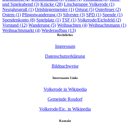
und Spieleabend
(3)
Krücke
(28)
Löschgruppe Volkerode
(1)
Neujahrsgruß
(1)
Ortsbürgermeister
(1)
Ortsrat
(5)
Osterfeuer
(2)
Ostern
(1)
Pfingstwanderung
(3)
Silvester
(3)
SPD
(1)
Spende
(1)
Spendenkonto
(8)
Spielplatz
(1)
TSF
(1)
Volkerode/Eichsfeld
(2)
Vorstand
(12)
Wanderung
(5)
Weihnachten
(4)
Weihnachtsmann
(1)
Weihnachtsmarkt
(4)
Wiederaufbau
(13)
Rechtliches
Impressum
Datenschutzerklärung
Bildnachweise
Interessante Links
Volkerode in Wikipedia
Gemeinde Rosdorf
Volkerode/Eic. in Wikipedia
Kontakt