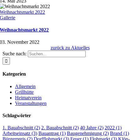
14. Mai 2023
Weihnachtsmarkt 2022
Gallerie
Weihnachtsmarkt 2022
03. November 2022
zurück zu Aktuelles
Suche nach:
Kategorien
Allgemein
Grillhütte
Heimatverein
Veranstaltungen
Schlagwörter
1. Bauabschnitt
(2)
2. Bauabschnitt
(2)
40 Jahre
(2)
2022
(1)
Arbeitseinsatz
(3)
Bauantrag
(1)
Baugenehmigung
(2)
Brand
(1)
Bürgerpreis
(2)
Dorfflohmarkt
(3)
Feuer
(1)
Flohmarkt
(3)
Klön-