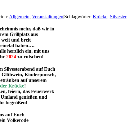
rien:
Allgemein
,
Veranstaltungen
|
Schlagwörter:
Krücke
,
Silvester
|
Geheimnis mehr, daß wir in
rem Grillplatz aus
 weit und breit
Leinetal haben….
le herzlich ein, mit uns
ahr
2024
zu rutschen!
 Silvesterabend auf Euch
, Glühwein, Kinderpunsch,
getränken auf unserem
f der Krücke
!
en, feiern, das Feuerwerk
s Umland genießen und
ahr begrüßen!
ns auf Euch
ein Volkerode