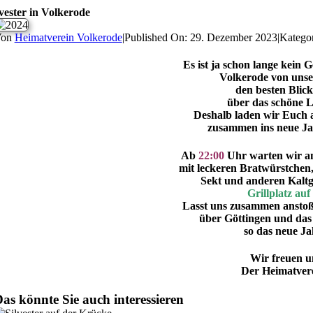
lvester in Volkerode
Von
Heimatverein Volkerode
|
Published On: 29. Dezember 2023
|
Katego
Es ist ja schon lange kein 
Volkerode von unse
den besten Blick
über das schöne 
Deshalb laden wir Euch al
zusammen ins neue J
Ab
22:00
Uhr warten wir am
mit leckeren Bratwürstchen
Sekt und anderen Kalt
Grillplatz au
Lasst uns zusammen anstoß
über Göttingen und da
so das neue J
Wir freuen u
Der Heimatver
as könnte Sie auch interessieren