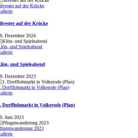
ilvester auf der Krücke
allerie
ilvester auf der Krücke
9. Dezember 2024
lön- und Spieleabend
allerie
lön- und Spieleabend
9. Dezember 2023
. Dorfflohmarkt in Volkerode (Plan)
allerie
. Dorfflohmarkt in Volkerode (Plan)
0. Juni 2023
fingstwanderung 2023
allerie