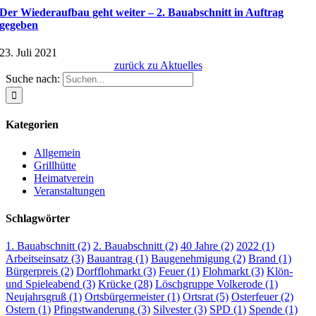
Der Wiederaufbau geht weiter – 2. Bauabschnitt in Auftrag
gegeben
23. Juli 2021
zurück zu Aktuelles
Suche nach:
Kategorien
Allgemein
Grillhütte
Heimatverein
Veranstaltungen
Schlagwörter
1. Bauabschnitt
(2)
2. Bauabschnitt
(2)
40 Jahre
(2)
2022
(1)
Arbeitseinsatz
(3)
Bauantrag
(1)
Baugenehmigung
(2)
Brand
(1)
Bürgerpreis
(2)
Dorfflohmarkt
(3)
Feuer
(1)
Flohmarkt
(3)
Klön-
und Spieleabend
(3)
Krücke
(28)
Löschgruppe Volkerode
(1)
Neujahrsgruß
(1)
Ortsbürgermeister
(1)
Ortsrat
(5)
Osterfeuer
(2)
Ostern
(1)
Pfingstwanderung
(3)
Silvester
(3)
SPD
(1)
Spende
(1)