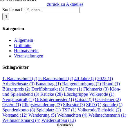
zurück zu Aktuelles
Suche nach:
Kategorien
Allgemein
Grillhütte
Heimatverein
Veranstaltungen
Schlagwörter
1. Bauabschnitt
(2)
2. Bauabschnitt
(2)
40 Jahre
(2)
2022
(1)
Arbeitseinsatz
(3)
Bauantrag
(1)
Baugenehmigung
(2)
Brand
(1)
Bürgerpreis
(2)
Dorfflohmarkt
(3)
Feuer
(1)
Flohmarkt
(3)
Klön-
und Spieleabend
(3)
Krücke
(28)
Löschgruppe Volkerode
(1)
Neujahrsgruß
(1)
Ortsbürgermeister
(1)
Ortsrat
(5)
Osterfeuer
(2)
Ostern
(1)
Pfingstwanderung
(3)
Silvester
(3)
SPD
(1)
Spende
(1)
Spendenkonto
(8)
Spielplatz
(1)
TSF
(1)
Volkerode/Eichsfeld
(2)
Vorstand
(12)
Wanderung
(5)
Weihnachten
(4)
Weihnachtsmann
(1)
Weihnachtsmarkt
(4)
Wiederaufbau
(13)
Rechtliches